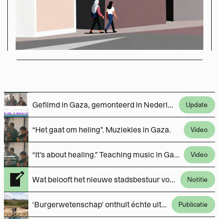
Gefilmd in Gaza, gemonteerd in Nederland. Het type samenwerking dat we (met jouw steun) vaker willen doen.
Update
“Het gaat om heling”. Muziekles in Gaza.
Video
“It’s about healing.” Teaching music in Gaza.
Video
Wat belooft het nieuwe stadsbestuur voor Overvecht?
Notitie
‘Burgerwetenschap’ onthult échte uitstoot Tata Steel
Publicatie