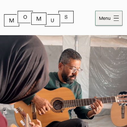
Menu
Dossiers
Publicaties
Momus
Over Momus
Contact
Momus-code
Stichtinginformatie