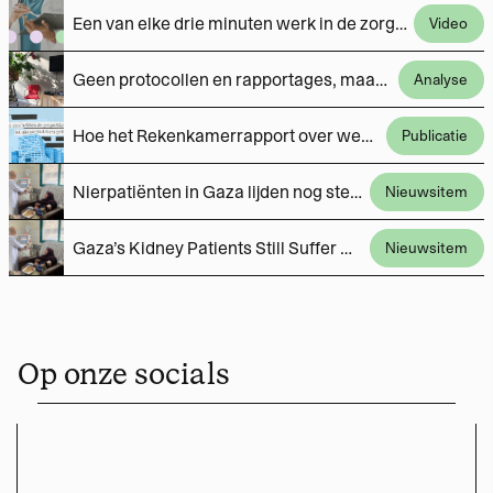
Een van elke drie minuten werk in de zorg naar administratie. Wat gaat er mis?
Video
Geen protocollen en rapportages, maar fietstochtjes met cliënten. ‘Hoe mooi is dat, dat dat nu kan?’
Analyse
Hoe het Rekenkamerrapport over wensen en zorgen van Overvechters in een la belandde
Publicatie
Nierpatiënten in Gaza lijden nog steeds dagelijks onder door Israël opgelegde tekorten
Nieuwsitem
Gaza’s Kidney Patients Still Suffer Daily Under Israeli-Imposed Shortages
Nieuwsitem
Op onze socials