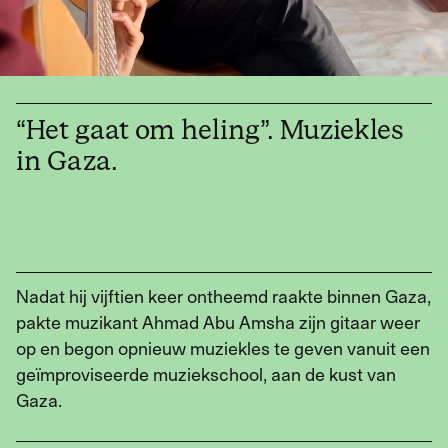
Werken met Momus
Word meedenker
“Het gaat om heling”. Muziekles
Word lid
in Gaza.
Nadat hij vijftien keer ontheemd raakte binnen Gaza,
pakte muzikant Ahmad Abu Amsha zijn gitaar weer
op en begon opnieuw muziekles te geven vanuit een
geïmproviseerde muziekschool, aan de kust van
Gaza.