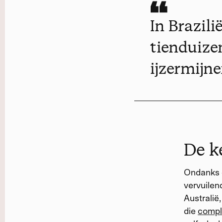
In Brazili
tienduize
ijzermijne
De ke
Ondanks 
vervuilen
Australië,
die
compl