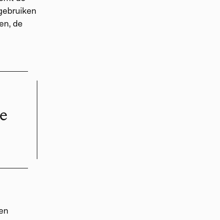
 gebruiken
en, de
de
 en