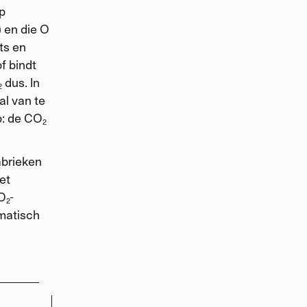
op
) en die O
ts en
f bindt
 dus. In
al van te
p: de CO₂
abrieken
et
O₂-
omatisch