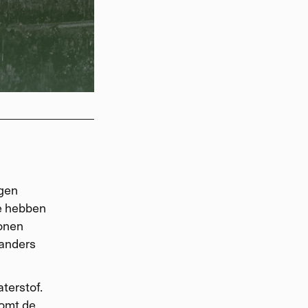
igen
Ze hebben
tonen
 anders
terstof.
oomt de