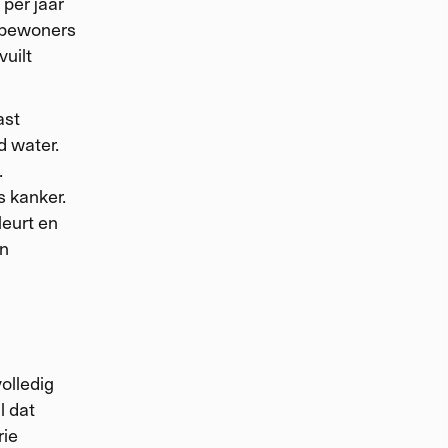
per jaar
 bewoners
vuilt
ast
d water.
.
 kanker.
leurt en
an
olledig
l dat
rie