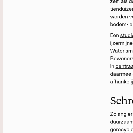
zelf, als 
tienduiz
worden
v
bodem- e
Een
studi
ijzermijn
Water sma
Bewoners
In
centraa
daarmee o
afhankelij
Schr
Zolang er
duurzaam.
gerecycle