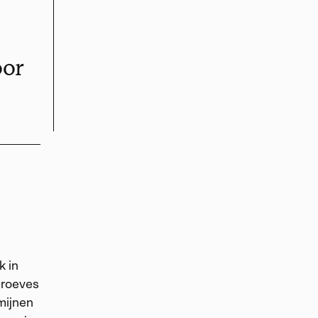
oor
k in
groeves
mijnen