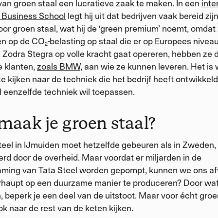
van groen staal een lucratieve zaak te maken. In een
inte
 Business School
legt hij uit dat bedrijven vaak bereid zij
oor groen staal, wat hij de ‘green premium’ noemt, omdat
en op de CO₂-belasting op staal die er op Europees niveau
 Zodra Stegra op volle kracht gaat opereren, hebben ze 
e klanten,
zoals BMW
, aan wie ze kunnen leveren. Het is
e kijken naar de techniek die het bedrijf heeft ontwikkel
l eenzelfde techniek wil toepassen.
maak je groen staal?
Steel in IJmuiden moet hetzelfde gebeuren als in Zweden
eerd door de overheid. Maar voordat er miljarden in de
ming van Tata Steel worden gepompt, kunnen we ons afv
rhaupt op een duurzame manier te produceren? Door wat
, beperk je een deel van de uitstoot. Maar voor écht groe
ok naar de rest van de keten kijken.