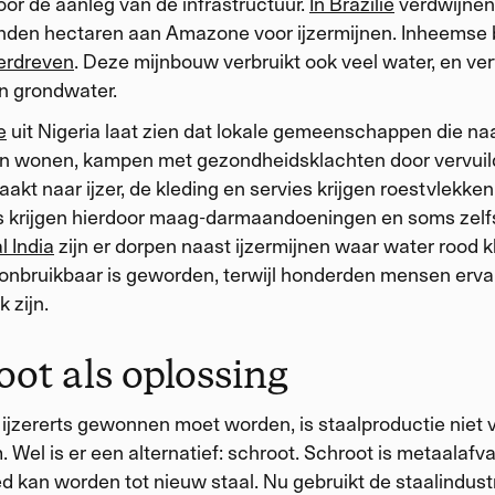
door de aanleg van de infrastructuur.
In Brazilië
verdwijnen 
enden hectaren aan Amazone voor ijzermijnen. Inheemse
erdreven
. Deze mijnbouw verbruikt ook veel water, en ver
n grondwater.
e
uit Nigeria laat zien dat lokale gemeenschappen die na
en wonen, kampen met gezondheidsklachten door vervuil
akt naar ijzer, de kleding en servies krijgen roestvlekken
 krijgen hierdoor maag-darmaandoeningen en soms zelfs
l India
zijn er dorpen naast ijzermijnen waar water rood k
nbruikbaar is geworden, terwijl honderden mensen erv
k zijn.
oot als oplossing
 ijzererts gewonnen moet worden, is staalproductie niet v
 Wel is er een alternatief: schroot. Schroot is metaalafva
d kan worden tot nieuw staal.
N
u gebruikt de staalindust