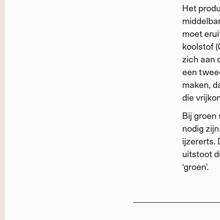
Het produ
middelbare
moet erui
koolstof 
zich aan d
een tweed
maken, dat
die vrijko
Bij groen
nodig zijn
ijzererts
uitstoot 
‘groen’.