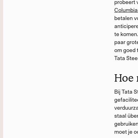
probeert 
Columbia
betalen v
anticiper
te komen.
paar grot
om goed t
Tata Stee
Hoe 
Bij Tata 
gefacilit
verduurza
staal übe
gebruiken
moet je o