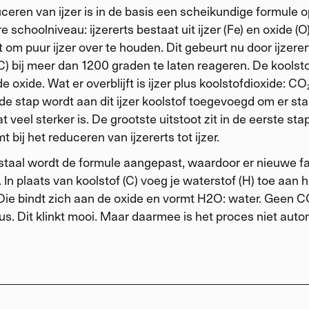
ceren van ijzer is in de basis een scheikundige formule 
 schoolniveau: ijzererts bestaat uit ijzer (Fe) en oxide (O
t om puur ijzer over te houden. Dit gebeurt nu door ijzerer
(C) bij meer dan 1200 graden te laten reageren. De koolsto
e oxide. Wat er overblijft is ijzer plus koolstofdioxide: CO₂
e stap wordt aan dit ijzer koolstof toegevoegd om er sta
 veel sterker is. De grootste uitstoot zit in de eerste sta
mt bij het reduceren van ijzererts tot ijzer.
 staal wordt de formule aangepast, waardoor er nieuwe f
. In plaats van koolstof (C) voeg je waterstof (H) toe aan h
. Die bindt zich aan de oxide en vormt H2O: water. Geen C
dus. Dit klinkt mooi. Maar daarmee is het proces niet aut