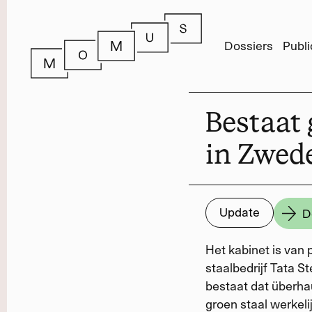
Dossiers
Publi
Bestaat 
in Zwed
Update
D
Het kabinet is van 
staalbedrijf Tata St
bestaat dat überha
groen staal werkeli