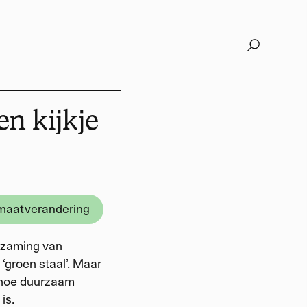
n kijkje
imaatverandering
urzaming van
p ‘groen staal’. Maar
t hoe duurzaam
is.