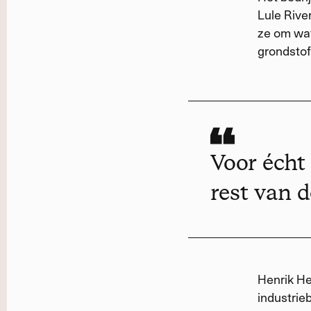
Lule Rive
ze om wat
grondstof
Voor écht 
rest van d
Henrik He
industrieb