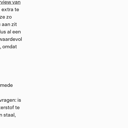
rview van
n extra te
 ze zo
 aan zit
dus al een
 waardevol
d, omdat
, mede
ragen: is
erstof te
n staal,