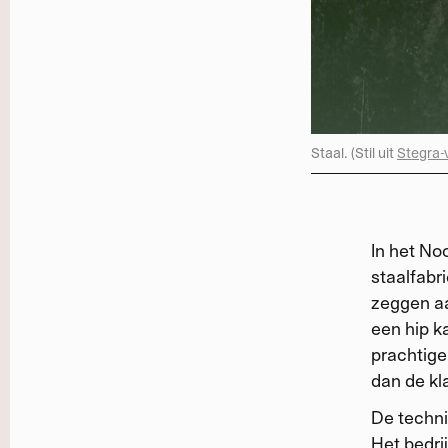
Staal. (Stil uit
Stegra-
In het No
staalfabri
zeggen aa
een hip k
prachtige 
dan de kl
De techni
Het bedrij