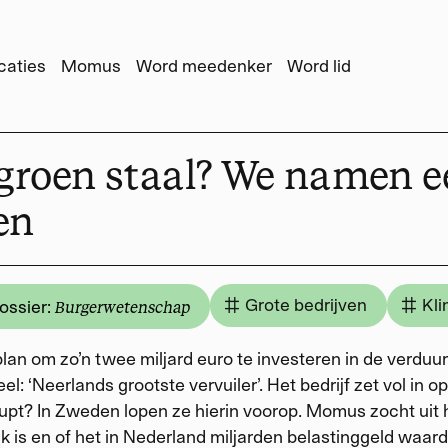
caties
Momus
Word meedenker
Word lid
groen staal? We namen ee
en
Grote bedrijven
Kl
ossier:
Burgerwetenschap
plan om zo’n twee miljard euro te investeren in de verdu
eel: ‘Neerlands grootste vervuiler’. Het bedrijf zet vol in o
upt? In Zweden lopen ze hierin voorop. Momus zocht ui
jk is en of het in Nederland miljarden belastinggeld waard 