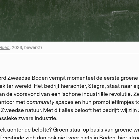
video
, 2026, bewerkt)
ord-Zweedse Boden verrijst
momenteel de eerste groene
ek ter wereld. Het bedrijf hierachter, Stegra, staat naar e
n de vooravond van een ‘schone industriële revolutie’. 
antoor met
community spaces
en hun promotiefilmpjes 
Zweedse natuur. Met dit alles belooft het bedrijf: wij zijn
assieke zware industrie.
ek achter de belofte? Groen staal op basis van groene wa
f vestigde zich dan ook niet voor niets in Boden: hier str