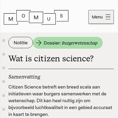
Menu
Dossiers
Notitie
Dossier:
Burgerwetenschap
Publicaties
Wat is citizen science?
Momus
Over Momus
Samenvatting
Citizen Science betreft een breed scala aan
Contact
initiatieven waar burgers samenwerken met de
wetenschap. Dit kan heel nuttig zijn om
Momus-code
bijvoorbeeld luchtkwaliteit in een gebied accuraat
in kaart te brengen.
Stichtinginformatie