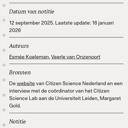
Werken met Momus
Datum van notitie
12 september 2025. Laatste update: 16 januari
Word meedenker
2026
Word lid
Auteurs
Esmée Koeleman
,
Veerle van Onzenoort
Bronnen
De
website
van Citizen Science Nederland en een
interview met de coördinator van het Citizen
Science Lab aan de Universiteit Leiden, Margaret
Gold.
Notitie