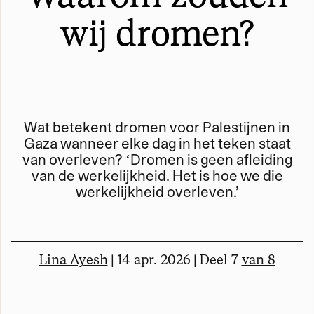
wij dromen?
Werken met Momus
Word meedenker
Word lid
Wat betekent dromen voor Palestijnen in
Gaza wanneer elke dag in het teken staat
van overleven? ʻDromen is geen afleiding
van de werkelijkheid. Het is hoe we die
werkelijkheid overleven.’
Lina Ayesh
| 14 apr. 2026 | Deel 7
van 8