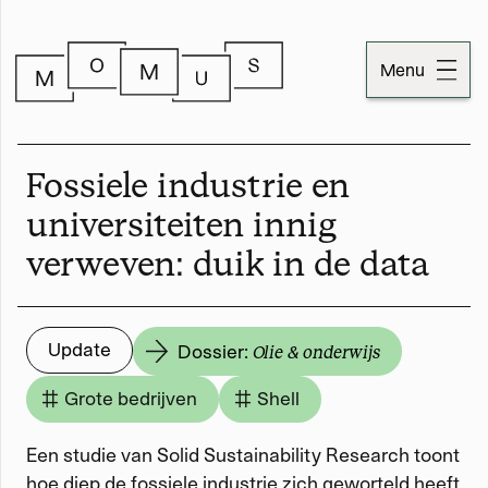
Menu
Dossiers
Fossiele industrie en
Publicaties
universiteiten innig
verweven: duik in de data
Momus
Over Momus
Update
Dossier:
Olie & onderwijs
Contact
Grote bedrijven
Shell
Momus-code
Een studie van Solid Sustainability Research toont
Stichtinginformatie
hoe diep de fossiele industrie zich geworteld heeft