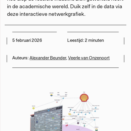
in de academische wereld. Duik zelf in de data via
Werken met Momus
deze interactieve netwerkgrafiek.
Word meedenker
5 februari 2026
Leestijd:
2 minuten
Word lid
Auteurs:
Alexander Beunder
,
Veerle van Onzenoort