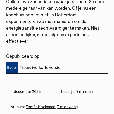
Collectieve zonnedaken waar je al vanaf 25 euro
mede-eigenaar van kan worden. Of je nu een
Werken met Momus
koophuis hebt of niet. In Rotterdam
experimenteren ze met manieren om de
Word meedenker
energietransitie rechtvaardiger te maken. Niet
alleen eerlijker, maar volgens experts ook
Word lid
effectiever.
Gepubliceerd op:
Trouw (verkorte versie)
4 december 2025
Leestijd:
7 minuten
Auteurs:
Esmée Koeleman
,
Tim de Jong