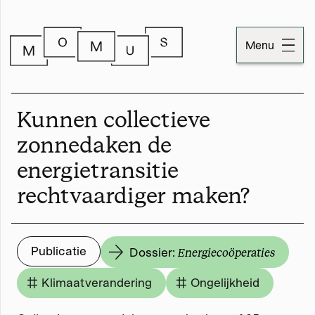
Menu
Dossiers
Kunnen collectieve
Publicaties
zonnedaken de
energietransitie
Momus
rechtvaardiger maken?
Over Momus
Contact
Publicatie
Dossier:
Energiecoöperaties
Momus-code
Klimaatverandering
Ongelijkheid
Stichtinginformatie