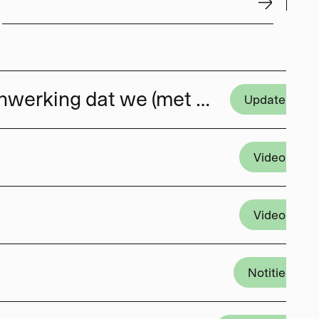
Gefilmd in Gaza, gemonteerd in Nederland. Het type samenwerking dat we (met jouw steun) vaker willen doen.
Update
Video
Video
Notitie