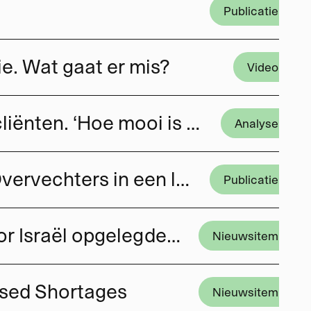
Publicatie
ie. Wat gaat er mis?
Video
Geen protocollen en rapportages, maar fietstochtjes met cliënten. ‘Hoe mooi is dat, dat dat nu kan?’
Analyse
Hoe het Rekenkamerrapport over wensen en zorgen van Overvechters in een la belandde
Publicatie
Nierpatiënten in Gaza lijden nog steeds dagelijks onder door Israël opgelegde tekorten
Nieuwsitem
posed Shortages
Nieuwsitem