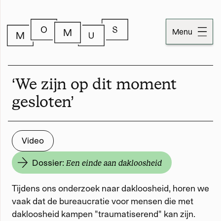
Menu
Dossiers
‘We zijn op dit moment
Publicaties
gesloten’
Momus
Video
Over Momus
Dossier:
Een einde aan dakloosheid
Contact
Tijdens ons onderzoek naar dakloosheid, horen we
Momus-code
vaak dat de bureaucratie voor mensen die met
dakloosheid kampen "traumatiserend" kan zijn.
Stichtinginformatie