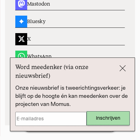
Mastodon
Bluesky
X
WhatsApp
Word meedenker (via onze
Telegram
nieuwsbrief)
Onze nieuwsbrief is tweerichtingsverkeer: je
Signal
blijft op de hoogte én kan meedenken over de
projecten van Momus.
Reddit
Dossier
Steun dit dossier