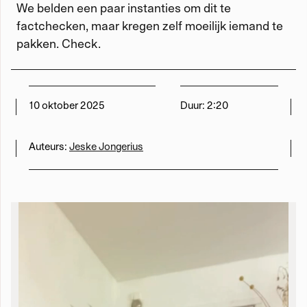
We belden een paar instanties om dit te
factchecken, maar kregen zelf moeilijk iemand te
Werken met Momus
pakken. Check.
Word meedenker
Word lid
10 oktober 2025
Duur: 2:20
Auteurs:
Jeske Jongerius