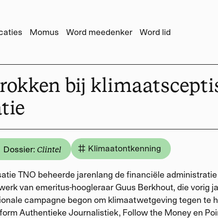
caties
Momus
Word meedenker
Word lid
rokken bij klimaatscepti
tie
Klimaatontkenning
Dossier:
Clintel
tie TNO beheerde jarenlang de financiële administratie
werk van emeritus-hoogleraar Guus Berkhout, die vorig ja
ationale campagne begon om klimaatwetgeving tegen te hou
form Authentieke Journalistiek, Follow the Money en Poi