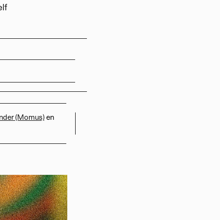
lf
nder (Momus)
en