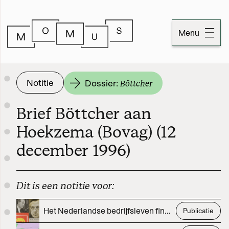
Menu
Dossiers
Notitie
Dossier:
Böttcher
Publicaties
Brief Böttcher aan
Momus
Hoekzema (Bovag) (12
december 1996)
Over Momus
Contact
Dit is een notitie voor:
Momus-code
Het Nederlandse bedrijfsleven financierde negen jaar lang een klimaatscepticus
Publicatie
Stichtinginformatie