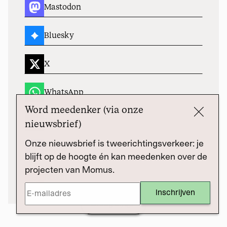
Mastodon
Bluesky
X
WhatsApp
Word meedenker (via onze
Telegram
nieuwsbrief)
Onze nieuwsbrief is tweerichtingsverkeer: je
Signal
blijft op de hoogte én kan meedenken over de
projecten van Momus.
Reddit
Draag bij