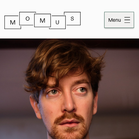
Menu
Dossiers
Publicaties
Momus
Over Momus
Contact
Momus-code
Stichtinginformatie