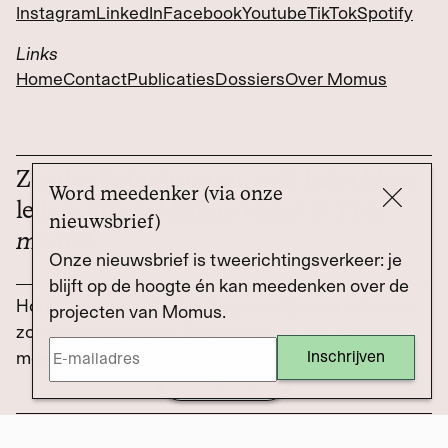
Instagram
LinkedIn
Facebook
Youtube
TikTok
Spotify
Links
Home
Contact
Publicaties
Dossiers
Over Momus
Zonder betaalmuren, mét betrokken
Word meedenker (via onze
leden.
Steun Momus vanaf € 3 per
nieuwsbrief)
maand.
Onze nieuwsbrief is tweerichtingsverkeer: je
blijft op de hoogte én kan meedenken over de
Houd onze journalistiek toegankelijk voor iedereen,
projecten van Momus.
zonder betaalmuren. En denk als lid nog actiever
mee over wat Momus doet.
Draag bij