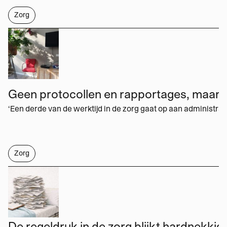
Zorg
Werken met Momus
Word meedenker
Word lid
Zorg