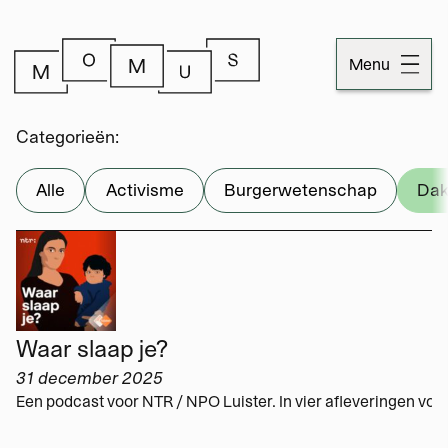
Menu
Dossiers
Categorieën:
Publicaties
Alle
Activisme
Burgerwetenschap
Dak
Momus
Over Momus
Contact
Waar slaap je?
31 december 2025
Momus-code
Stichtinginformatie