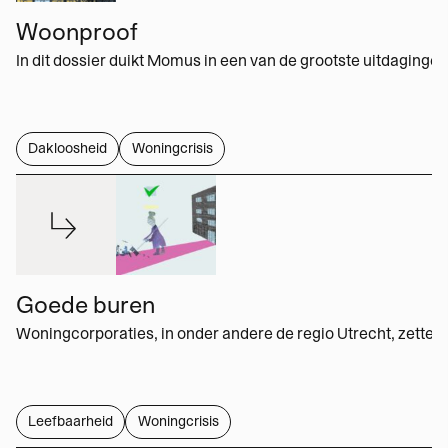
Woonproof
Dakloosheid
Woningcrisis
Goede buren
Leefbaarheid
Woningcrisis