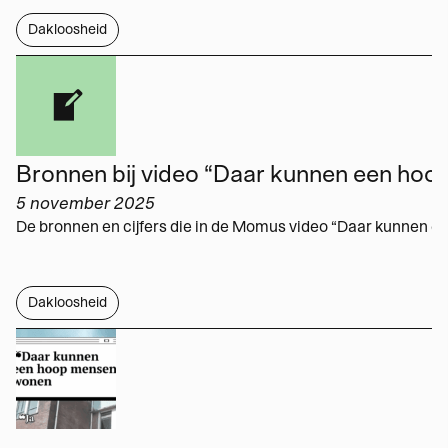
Dakloosheid
Werken met Momus
Word meedenker
Word lid
5 november 2025
Dakloosheid