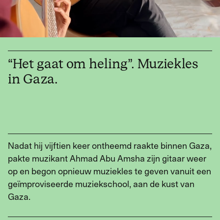
Werken met Momus
Word meedenker
“Het gaat om heling”. Muziekles
Word lid
in Gaza.
Nadat hij vijftien keer ontheemd raakte binnen Gaza,
pakte muzikant Ahmad Abu Amsha zijn gitaar weer
op en begon opnieuw muziekles te geven vanuit een
geïmproviseerde muziekschool, aan de kust van
Gaza.