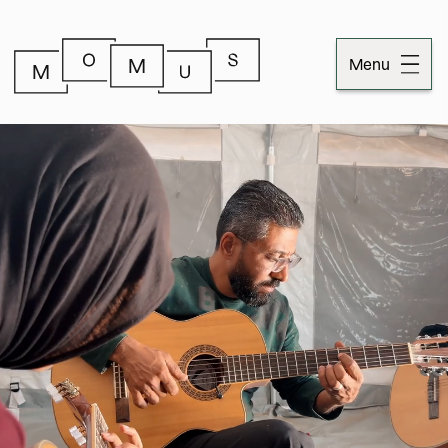
Menu
Dossiers
Publicaties
Momus
Over Momus
Contact
Momus-code
Stichtinginformatie