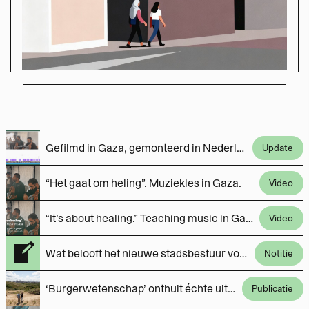
Gefilmd in Gaza, gemonteerd in Nederland. Het type samenwerking dat we (met jouw steun) vaker willen doen.
Update
“Het gaat om heling”. Muziekles in Gaza.
Video
“It’s about healing.” Teaching music in Gaza.
Video
Wat belooft het nieuwe stadsbestuur voor Overvecht?
Notitie
‘Burgerwetenschap’ onthult échte uitstoot Tata Steel
Publicatie