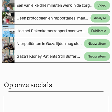
Een van elke drie minuten werk in de zorg naar administratie. Wat gaat er mis?
Video
Geen protocollen en rapportages, maar fietstochtjes met cliënten. ‘Hoe mooi is dat, dat dat nu kan?’
Analyse
Hoe het Rekenkamerrapport over wensen en zorgen van Overvechters in een la belandde
Publicatie
Nierpatiënten in Gaza lijden nog steeds dagelijks onder door Israël opgelegde tekorten
Nieuwsitem
Gaza’s Kidney Patients Still Suffer Daily Under Israeli-Imposed Shortages
Nieuwsitem
Op onze socials