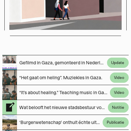
Gefilmd in Gaza, gemonteerd in Nederland. Het type samenwerking dat we (met jouw steun) vaker willen doen.
Update
“Het gaat om heling”. Muziekles in Gaza.
Video
“It’s about healing.” Teaching music in Gaza.
Video
Wat belooft het nieuwe stadsbestuur voor Overvecht?
Notitie
‘Burgerwetenschap’ onthult échte uitstoot Tata Steel
Publicatie