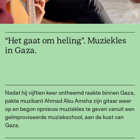
Werken met Momus
Word meedenker
“Het gaat om heling”. Muziekles
Word lid
in Gaza.
Nadat hij vijftien keer ontheemd raakte binnen Gaza,
pakte muzikant Ahmad Abu Amsha zijn gitaar weer
op en begon opnieuw muziekles te geven vanuit een
geïmproviseerde muziekschool, aan de kust van
Gaza.