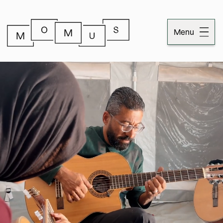
Menu
Dossiers
Publicaties
Momus
Over Momus
Contact
Momus-code
Stichtinginformatie