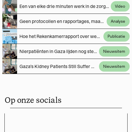
Een van elke drie minuten werk in de zorg naar administratie. Wat gaat er mis?
Video
Geen protocollen en rapportages, maar fietstochtjes met cliënten. ‘Hoe mooi is dat, dat dat nu kan?’
Analyse
Hoe het Rekenkamerrapport over wensen en zorgen van Overvechters in een la belandde
Publicatie
Nierpatiënten in Gaza lijden nog steeds dagelijks onder door Israël opgelegde tekorten
Nieuwsitem
Gaza’s Kidney Patients Still Suffer Daily Under Israeli-Imposed Shortages
Nieuwsitem
Op onze socials